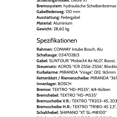
Schaltungsmodell:
Deore XT
Bremssystem:
hydraulische Scheibenbremse
Gabelfederweg:
120 mm
Ausstattung:
Federgabel
Material:
Aluminium
Gewicht:
28,60 kg
Spezifikationen
Rahmen:
CONWAY Intube Bosch, Alu
Schaltauge:
0347028/3
Gabel:
SUNTOUR "Mobie34 Air NLO", Boost,
Steuersatz:
ACROS "ICR ZS56-ZS56", Blocklo
Kurbelarme:
MIRANDA "Virage", Q12, 165mm
Kettenblatt / Riemenscheibe:
MIRANDA "36T
Innenlager:
BOSCH
Bremse:
TEKTRO "HD-M535", 4/4-Kolben
Bremshebel:
TEKTRO "HD-M535"
Bremsscheibe V.R.:
TEKTRO "TR203-45, 20
Bremsscheibe H.R.:
TEKTRO "TR180-45 2,3"
Schalthebel:
SHIMANO "XT SL-M8100"