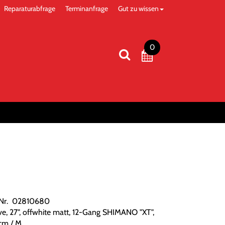
Reparaturabfrage
Terminanfrage
Gut zu wissen
0
.Nr. 02810680
e, 27", offwhite matt, 12-Gang SHIMANO "XT",
cm / M