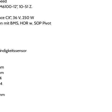
peed
100-12", 10-51 Z.
ce CX", 36 V, 250 W
n mit BMS, HOR w. SOP Pivot
ndigkeitssensor
mm
mm
4
84
0mm