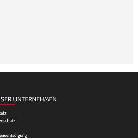
SER UNTERNEHMEN
takt
enschutz
erieentsorgung