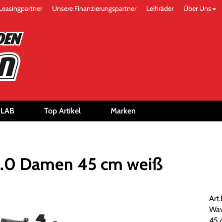
Leasingpartner
Unsere Finanzierungspartner
Leihräder
Über Uns
-LAB
Top Artikel
Marken
4.0 Damen 45 cm weiß
Art
Wav
45 