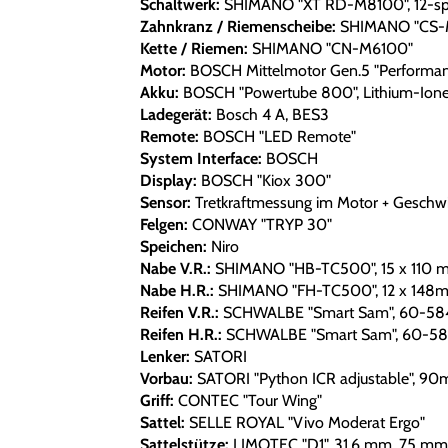
Schaltwerk:
SHIMANO "XT RD-M8100", 12-s
Zahnkranz / Riemenscheibe:
SHIMANO "CS-M6
Kette / Riemen:
SHIMANO "CN-M6100"
Motor:
BOSCH Mittelmotor Gen.5 "Performan
Akku:
BOSCH "Powertube 800", Lithium-Ione
Ladegerät:
Bosch 4 A, BES3
Remote:
BOSCH "LED Remote"
System Interface:
BOSCH
Display:
BOSCH "Kiox 300"
Sensor:
Tretkraftmessung im Motor + Geschwi
Felgen:
CONWAY "TRYP 30"
Speichen:
Niro
Nabe V.R.:
SHIMANO "HB-TC500", 15 x 110 
Nabe H.R.:
SHIMANO "FH-TC500", 12 x 148
Reifen V.R.:
SCHWALBE "Smart Sam", 60-58
Reifen H.R.:
SCHWALBE "Smart Sam", 60-5
Lenker:
SATORI
Vorbau:
SATORI "Python ICR adjustable", 9
Griff:
CONTEC "Tour Wing"
Sattel:
SELLE ROYAL "Vivo Moderat Ergo"
Sattelstütze:
LIMOTEC "D1", 31,6 mm, 75 mm