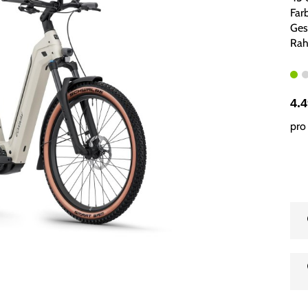
Far
Ges
Rah
4.
pro 