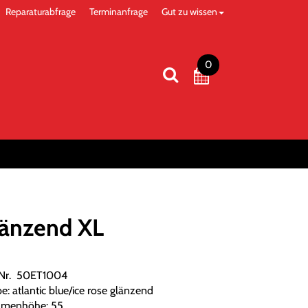
Reparaturabfrage
Terminanfrage
Gut zu wissen
0
länzend XL
.Nr. 50ET1004
e: atlantic blue/ice rose glänzend
menhöhe: 55