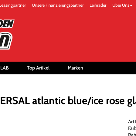
Leasingpartner
Unsere Finanzierungspartner
Leihräder
Über Uns
-LAB
Top Artikel
Marken
SAL atlantic blue/ice rose g
Art
Farb
Rah