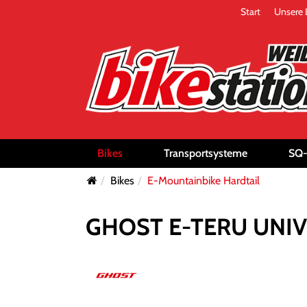
Start
Unsere 
Bikes
Transportsysteme
SQ
Bikes
E-Mountainbike Hardtail
GHOST E-TERU UNIVER