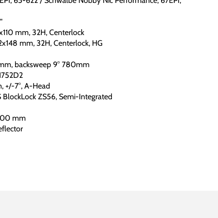
EPI, 65-622 / Schwalbe Nobby Nic Performance, 67EPI,
"
110 mm, 32H, Centerlock
x148 mm, 32H, Centerlock, HG
20 mm, backsweep 9° 780mm
-1752D2
, +/-7°, A-Head
BlockLock ZS56, Semi-Integrated
 400 mm
flector