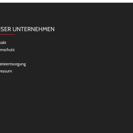
SER UNTERNEHMEN
takt
enschutz
erieentsorgung
ressum