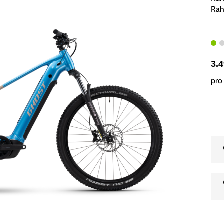
Rah
3.
pro 