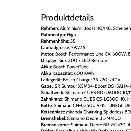
Produktdetails
Rahmen
: Aluminium, Boost 110/148, Scheib
Rahmentyp
: High
Rahmenhöhe
: 55
Laufradgrösse
: 29/27.5
Motor
: Bosch Performance Line CX, 600W,
Display
: Kiox 300 + LED Remote
Akku
: Bosch PowerTube
Akku Kapazität
: 600 KWh
Ladegerät
: Bosch Charger 2A 220-240V
Gabel
: SR Suntour XCM34-Boost DS 15AH4-
Schaltwerk
: Shimano CUES RD-U6000 10/11
Zahnkranz
: Shimano CUES CS-LG300-10, HG
Kette
: Shimano CN-LG500 9-11s, LINKGLIDE
Kettenblatt
: Miranda Chainring Spiderless 
Bremshebel
: Shimano Deore BL-M4100
Bremse vorne
: Shimano Deore BR-MT420, 4