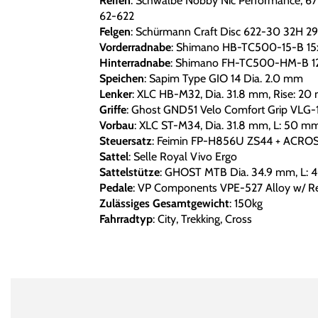
Reifen
: Schwalbe Nobby Nic Performance, 67
62-622
Felgen
: Schürmann Craft Disc 622-30 32H 29
Vorderradnabe
: Shimano HB-TC500-15-B 15x
Hinterradnabe
: Shimano FH-TC500-HM-B 12
Speichen
: Sapim Type GIO 14 Dia. 2.0 mm
Lenker
: XLC HB-M32, Dia. 31.8 mm, Rise: 
Griffe
: Ghost GND51 Velo Comfort Grip VLG
Vorbau
: XLC ST-M34, Dia. 31.8 mm, L: 50 mm
Steuersatz
: Feimin FP-H856U ZS44 + ACROS 
Sattel
: Selle Royal Vivo Ergo
Sattelstütze
: GHOST MTB Dia. 34.9 mm, L:
Pedale
: VP Components VPE-527 Alloy w/ Re
Zulässiges Gesamtgewicht
: 150kg
Fahrradtyp
: City, Trekking, Cross