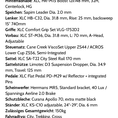
Hinterradnabe
: XLC HR-M15 Boost 12x148 mm, 32H,
Centerlock, HG
Speichen
: Sapim Leader Dia. 2.0 mm
Lenker
: XLC HB-C32, Dia. 31.8 mm, Rise: 25 mm, backsweep
15° 740mm
Griffe
: XLC Comfort Grip Set VLG-1752D2
Vorbau
: XLC ST-M36, Dia. 31.8 mm, L: 70 mm, A-Head,
Adjustable
Steuersatz
: Cane Creek ViscoSet Upper ZS44 / ACROS
Lower Cup ZS56, Semi-Integrated
Sattel
: XLC SA-T22 City Steel Rail 170 mm
Sattelstütze
: Limotec D3 Suspension Dropper, Dia. 34.9
mm, Travel: 125 mm
Pedale
: XLC Flat Pedal PD-M29 w/ Reflector + integrated
Pins
Scheinwerfer
: Herrmans MR5, Standard bracket, 40 Lux /
Spanninga Aerline 2.0 Brake
Schutzbleche
: Curana Apollo 70, extra matte black
Ständer
: XLC KS-C10 adjustable, 24"-29", Dia. 6 mm
Zulässiges Gesamtgewicht
: 150kg
Fahrradtyp
: City, Trekking, Cross