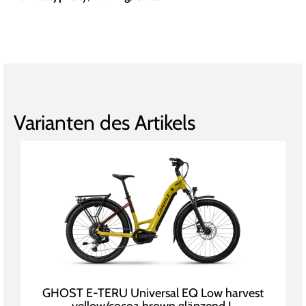
Varianten des Artikels
GHOST E-TERU Universal EQ Low harvest
yellow/cocoa brown glänzend L