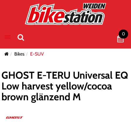
0
Toggle navigation
Bikes
E-SUV
GHOST E-TERU Universal EQ
Low harvest yellow/cocoa
brown glänzend M