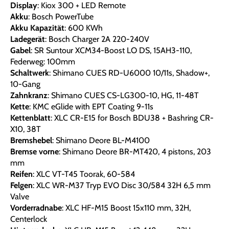
Display
: Kiox 300 + LED Remote
Akku
: Bosch PowerTube
Akku Kapazität
: 600 KWh
Ladegerät
: Bosch Charger 2A 220-240V
Gabel
: SR Suntour XCM34-Boost LO DS, 15AH3-110,
Federweg: 100mm
Schaltwerk
: Shimano CUES RD-U6000 10/11s, Shadow+,
10-Gang
Zahnkranz
: Shimano CUES CS-LG300-10, HG, 11-48T
Kette
: KMC eGlide with EPT Coating 9-11s
Kettenblatt
: XLC CR-E15 for Bosch BDU38 + Bashring CR-
X10, 38T
Bremshebel
: Shimano Deore BL-M4100
Bremse vorne
: Shimano Deore BR-MT420, 4 pistons, 203
mm
Reifen
: XLC VT-T45 Toorak, 60-584
Felgen
: XLC WR-M37 Tryp EVO Disc 30/584 32H 6,5 mm
Valve
Vorderradnabe
: XLC HF-M15 Boost 15x110 mm, 32H,
Centerlock