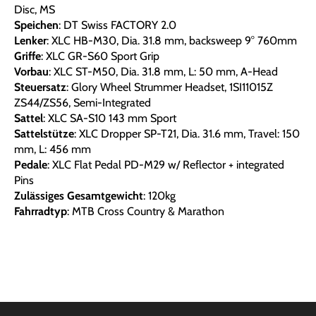
Disc, MS
Speichen
: DT Swiss FACTORY 2.0
Lenker
: XLC HB-M30, Dia. 31.8 mm, backsweep 9° 760mm
Griffe
: XLC GR-S60 Sport Grip
Vorbau
: XLC ST-M50, Dia. 31.8 mm, L: 50 mm, A-Head
Steuersatz
: Glory Wheel Strummer Headset, 1SI11015Z
ZS44/ZS56, Semi-Integrated
Sattel
: XLC SA-S10 143 mm Sport
Sattelstütze
: XLC Dropper SP-T21, Dia. 31.6 mm, Travel: 150
mm, L: 456 mm
Pedale
: XLC Flat Pedal PD-M29 w/ Reflector + integrated
Pins
Zulässiges Gesamtgewicht
: 120kg
Fahrradtyp
: MTB Cross Country & Marathon