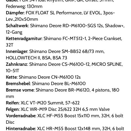
Federweg: 130mm
Dämpfer
: FOX FLOAT SL Performance, LV EVOL, 3pos-
Lev.,210x50mm
Schaltwerk
: Shimano Deore RD-M6100-SGS 12s, Shadow+,
12-Gang
Kettenradgarnitur
: Shimano FC-MT512-1, 2-Piece Crankset,
32T
Innenlager
: Shimano Deore SM-BB52 68/73 mm,
HOLLOWTECH II, BSA, BSA 73
Zahnkranz
: Shimano Deore CS-M6100-12, MICRO SPLINE,
10-51T
Kette
: Shimano Deore CN-M6100 12s
Bremshebel
: Shimano Deore BL-M6100
Bremse vorne
: Shimano Deore BR-M6120, 4 pistons, 180
mm
Reifen
: XLC VT-M20 Summit, 57-622
Felgen
: XLC WR-M19 Disc 25/622 32H 6,5 mm Valve
Vorderradnabe
: XLC HF-M55 Boost 15x110 mm, 32H, 6 bolt
Disc
Hinterradnabe
: XLC HR-M55 Boost 12x148 mm, 32H, 6 bolt