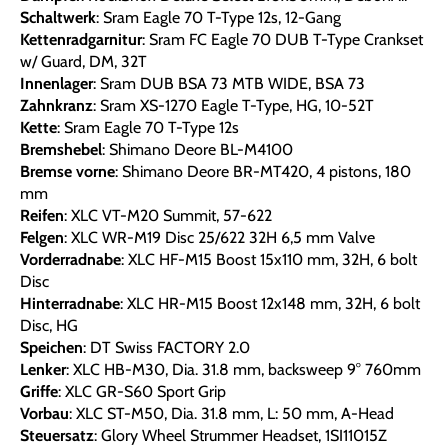
Schaltwerk
: Sram Eagle 70 T-Type 12s, 12-Gang
Kettenradgarnitur
: Sram FC Eagle 70 DUB T-Type Crankset
w/ Guard, DM, 32T
Innenlager
: Sram DUB BSA 73 MTB WIDE, BSA 73
Zahnkranz
: Sram XS-1270 Eagle T-Type, HG, 10-52T
Kette
: Sram Eagle 70 T-Type 12s
Bremshebel
: Shimano Deore BL-M4100
Bremse vorne
: Shimano Deore BR-MT420, 4 pistons, 180
mm
Reifen
: XLC VT-M20 Summit, 57-622
Felgen
: XLC WR-M19 Disc 25/622 32H 6,5 mm Valve
Vorderradnabe
: XLC HF-M15 Boost 15x110 mm, 32H, 6 bolt
Disc
Hinterradnabe
: XLC HR-M15 Boost 12x148 mm, 32H, 6 bolt
Disc, HG
Speichen
: DT Swiss FACTORY 2.0
Lenker
: XLC HB-M30, Dia. 31.8 mm, backsweep 9° 760mm
Griffe
: XLC GR-S60 Sport Grip
Vorbau
: XLC ST-M50, Dia. 31.8 mm, L: 50 mm, A-Head
Steuersatz
: Glory Wheel Strummer Headset, 1SI11015Z