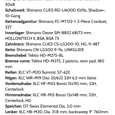
30x8
Schaltwerk
: Shimano CUES RD-U6000 10/11s, Shadow+,
10-Gang
Kettenradgarnitur
: Shimano FC-MT512-1, 2-Piece Crankset,
32T
Innenlager
: Shimano Deore SM-BB52 68/73 mm,
HOLLOWTECH II, BSA, BSA 73
Zahnkranz
: Shimano CUES CS-LG300-10, HG, 11-48T
Kette
: Shimano CN-LG500 9-11s, LINKGLIDE
Bremshebel
: Tektro HD-M275-BL
Bremse vorne
: Tektro HD-M275, 2 pistons, resin pad, 180
mm
Reifen
: XLC VT-M20 Summit, 57-622
Felgen
: XLC WR-M19 Disc 25/622 32H 6,5 mm Valve
Vorderradnabe
: XLC HF-M55 Boost 15x110 mm, 32H,
Centerlock
Hinterradnabe
: XLC HR-M15 Boost 12x148 mm, 32H,
Centerlock, HG
Speichen
: DT Swiss Elemental Dia. 2.0 mm
Lenker
: XLC HB-M30, Dia. 31.8 mm, backsweep 9° 760mm