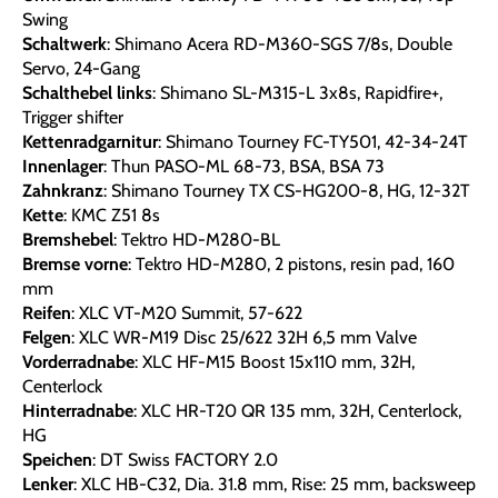
Swing
Schaltwerk
: Shimano Acera RD-M360-SGS 7/8s, Double
Servo, 24-Gang
Schalthebel links
: Shimano SL-M315-L 3x8s, Rapidfire+,
Trigger shifter
Kettenradgarnitur
: Shimano Tourney FC-TY501, 42-34-24T
Innenlager
: Thun PASO-ML 68-73, BSA, BSA 73
Zahnkranz
: Shimano Tourney TX CS-HG200-8, HG, 12-32T
Kette
: KMC Z51 8s
Bremshebel
: Tektro HD-M280-BL
Bremse vorne
: Tektro HD-M280, 2 pistons, resin pad, 160
mm
Reifen
: XLC VT-M20 Summit, 57-622
Felgen
: XLC WR-M19 Disc 25/622 32H 6,5 mm Valve
Vorderradnabe
: XLC HF-M15 Boost 15x110 mm, 32H,
Centerlock
Hinterradnabe
: XLC HR-T20 QR 135 mm, 32H, Centerlock,
HG
Speichen
: DT Swiss FACTORY 2.0
Lenker
: XLC HB-C32, Dia. 31.8 mm, Rise: 25 mm, backsweep