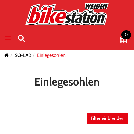
0
Toggle navigation
SQ-LAB
Einlegesohlen
Einlegesohlen
Filter einblenden