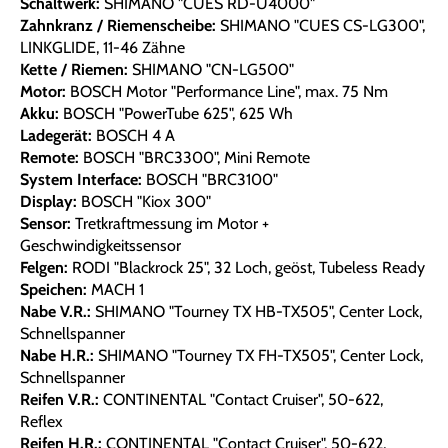
Schaltwerk:
SHIMANO "CUES RD-U4000"
Zahnkranz / Riemenscheibe:
SHIMANO "CUES CS-LG300",
LINKGLIDE, 11-46 Zähne
Kette / Riemen:
SHIMANO "CN-LG500"
Motor:
BOSCH Motor "Performance Line", max. 75 Nm
Akku:
BOSCH "PowerTube 625", 625 Wh
Ladegerät:
BOSCH 4 A
Remote:
BOSCH "BRC3300", Mini Remote
System Interface:
BOSCH "BRC3100"
Display:
BOSCH "Kiox 300"
Sensor:
Tretkraftmessung im Motor +
Geschwindigkeitssensor
Felgen:
RODI "Blackrock 25", 32 Loch, geöst, Tubeless Ready
Speichen:
MACH 1
Nabe V.R.:
SHIMANO "Tourney TX HB-TX505", Center Lock,
Schnellspanner
Nabe H.R.:
SHIMANO "Tourney TX FH-TX505", Center Lock,
Schnellspanner
Reifen V.R.:
CONTINENTAL "Contact Cruiser", 50-622,
Reflex
Reifen H.R.:
CONTINENTAL "Contact Cruiser", 50-622,