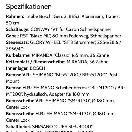
Spezifikationen
Rahmen:
Intube Bosch, Gen. 3, BES3, Aluminium, Trapez,
50 cm
Schaltauge:
CONWAY "V1" für Cairon Schnellspanner
Gabel:
RST "Blaze ML", 80 mm Federweg, Schnellspanner
Steuersatz:
GLORY WHEEL "SIT3 Strummer", ZS56/28,6 /
ZS56/40
Kurbelarme:
MIRANDA "Classic", 165 mm, 36 Zähne
Kettenblatt / Riemenscheibe:
MIRANDA, 36 Zähne
Innenlager:
BOSCH
Bremse V.R.:
SHIMANO "BL-MT200 / BR-MT200", Post
Mount
Bremse H.R.:
SHIMANO Scheibenbremse "BL-MT200 / BR-
MT200", hydraulisch, Adapter für 180 mm
Bremsscheibe V.R.:
SHIMANO "SM-RT30", Ø 180 mm,
Center Lock
Bremsscheibe H.R.:
SHIMANO "SM-RT30", Ø 180 mm,
Center Lock
Schalthebel:
SHIMANO "CUES SL-U4000"