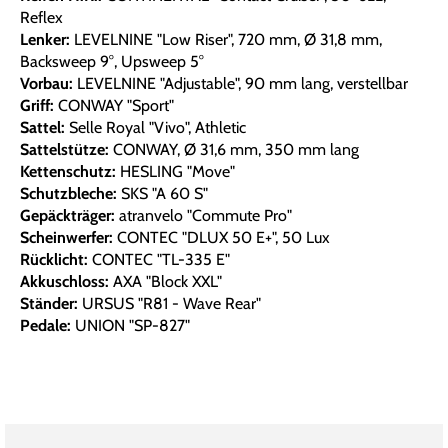
Reflex
Lenker:
LEVELNINE "Low Riser", 720 mm, Ø 31,8 mm,
Backsweep 9°, Upsweep 5°
Vorbau:
LEVELNINE "Adjustable", 90 mm lang, verstellbar
Griff:
CONWAY "Sport"
Sattel:
Selle Royal "Vivo", Athletic
Sattelstütze:
CONWAY, Ø 31,6 mm, 350 mm lang
Kettenschutz:
HESLING "Move"
Schutzbleche:
SKS "A 60 S"
Gepäckträger:
atranvelo "Commute Pro"
Scheinwerfer:
CONTEC "DLUX 50 E+", 50 Lux
Rücklicht:
CONTEC "TL-335 E"
Akkuschloss:
AXA "Block XXL"
Ständer:
URSUS "R81 - Wave Rear"
Pedale:
UNION "SP-827"