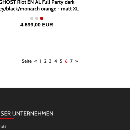
GHOST Riot EN AL Full Party dark
ey/black/monarch orange - matt XL
4.699,00 EUR
Seite
«
1
2
3
4
5
6
7
»
SER UNTERNEHMEN
takt