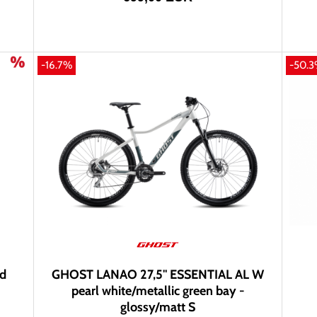
-16.7%
-50.
d
GHOST LANAO 27,5" ESSENTIAL AL W
pearl white/metallic green bay -
glossy/matt S