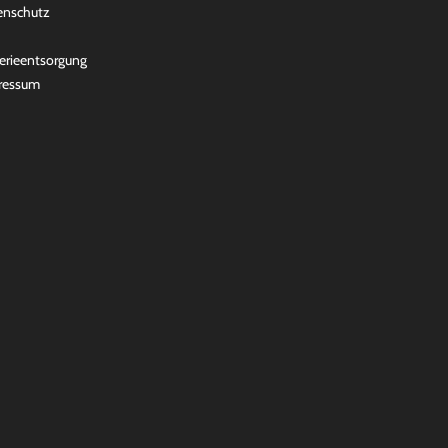
enschutz
erieentsorgung
ressum