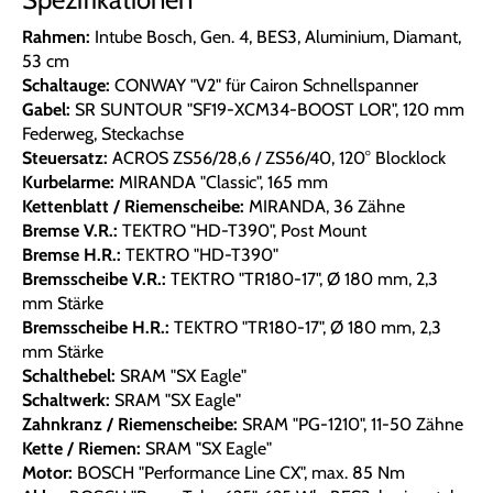
Rahmen:
Intube Bosch, Gen. 4, BES3, Aluminium, Diamant,
53 cm
Schaltauge:
CONWAY "V2" für Cairon Schnellspanner
Gabel:
SR SUNTOUR "SF19-XCM34-BOOST LOR", 120 mm
Federweg, Steckachse
Steuersatz:
ACROS ZS56/28,6 / ZS56/40, 120° Blocklock
Kurbelarme:
MIRANDA "Classic", 165 mm
Kettenblatt / Riemenscheibe:
MIRANDA, 36 Zähne
Bremse V.R.:
TEKTRO "HD-T390", Post Mount
Bremse H.R.:
TEKTRO "HD-T390"
Bremsscheibe V.R.:
TEKTRO "TR180-17", Ø 180 mm, 2,3
mm Stärke
Bremsscheibe H.R.:
TEKTRO "TR180-17", Ø 180 mm, 2,3
mm Stärke
Schalthebel:
SRAM "SX Eagle"
Schaltwerk:
SRAM "SX Eagle"
Zahnkranz / Riemenscheibe:
SRAM "PG-1210", 11-50 Zähne
Kette / Riemen:
SRAM "SX Eagle"
Motor:
BOSCH "Performance Line CX", max. 85 Nm