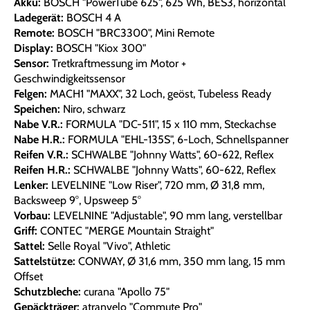
Akku:
BOSCH "PowerTube 625", 625 Wh, BES3, horizontal
Ladegerät:
BOSCH 4 A
Remote:
BOSCH "BRC3300", Mini Remote
Display:
BOSCH "Kiox 300"
Sensor:
Tretkraftmessung im Motor +
Geschwindigkeitssensor
Felgen:
MACH1 "MAXX", 32 Loch, geöst, Tubeless Ready
Speichen:
Niro, schwarz
Nabe V.R.:
FORMULA "DC-511", 15 x 110 mm, Steckachse
Nabe H.R.:
FORMULA "EHL-135S", 6-Loch, Schnellspanner
Reifen V.R.:
SCHWALBE "Johnny Watts", 60-622, Reflex
Reifen H.R.:
SCHWALBE "Johnny Watts", 60-622, Reflex
Lenker:
LEVELNINE "Low Riser", 720 mm, Ø 31,8 mm,
Backsweep 9°, Upsweep 5°
Vorbau:
LEVELNINE "Adjustable", 90 mm lang, verstellbar
Griff:
CONTEC "MERGE Mountain Straight"
Sattel:
Selle Royal "Vivo", Athletic
Sattelstütze:
CONWAY, Ø 31,6 mm, 350 mm lang, 15 mm
Offset
Schutzbleche:
curana "Apollo 75"
Gepäckträger:
atranvelo "Commute Pro"