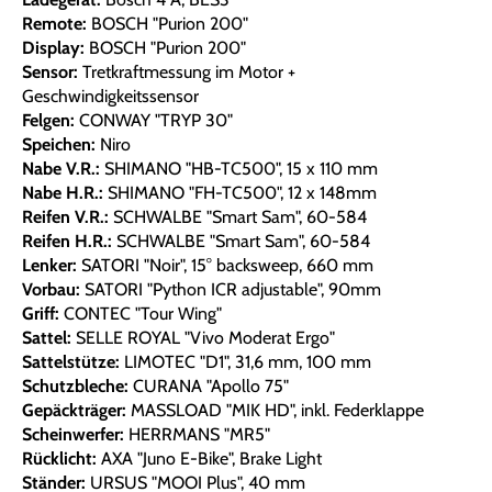
Remote:
BOSCH "Purion 200"
Display:
BOSCH "Purion 200"
Sensor:
Tretkraftmessung im Motor +
Geschwindigkeitssensor
Felgen:
CONWAY "TRYP 30"
Speichen:
Niro
Nabe V.R.:
SHIMANO "HB-TC500", 15 x 110 mm
Nabe H.R.:
SHIMANO "FH-TC500", 12 x 148mm
Reifen V.R.:
SCHWALBE "Smart Sam", 60-584
Reifen H.R.:
SCHWALBE "Smart Sam", 60-584
Lenker:
SATORI "Noir", 15° backsweep, 660 mm
Vorbau:
SATORI "Python ICR adjustable", 90mm
Griff:
CONTEC "Tour Wing"
Sattel:
SELLE ROYAL "Vivo Moderat Ergo"
Sattelstütze:
LIMOTEC "D1", 31,6 mm, 100 mm
Schutzbleche:
CURANA "Apollo 75"
Gepäckträger:
MASSLOAD "MIK HD", inkl. Federklappe
Scheinwerfer:
HERRMANS "MR5"
Rücklicht:
AXA "Juno E-Bike", Brake Light
Ständer:
URSUS "MOOI Plus", 40 mm