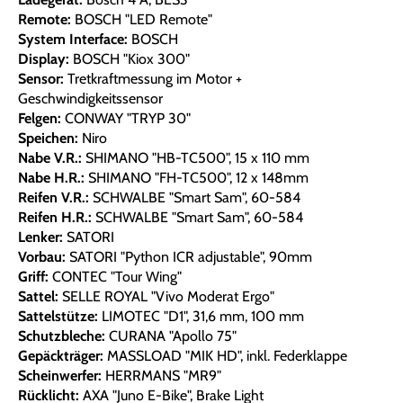
Remote:
BOSCH "LED Remote"
System Interface:
BOSCH
Display:
BOSCH "Kiox 300"
Sensor:
Tretkraftmessung im Motor +
Geschwindigkeitssensor
Felgen:
CONWAY "TRYP 30"
Speichen:
Niro
Nabe V.R.:
SHIMANO "HB-TC500", 15 x 110 mm
Nabe H.R.:
SHIMANO "FH-TC500", 12 x 148mm
Reifen V.R.:
SCHWALBE "Smart Sam", 60-584
Reifen H.R.:
SCHWALBE "Smart Sam", 60-584
Lenker:
SATORI
Vorbau:
SATORI "Python ICR adjustable", 90mm
Griff:
CONTEC "Tour Wing"
Sattel:
SELLE ROYAL "Vivo Moderat Ergo"
Sattelstütze:
LIMOTEC "D1", 31,6 mm, 100 mm
Schutzbleche:
CURANA "Apollo 75"
Gepäckträger:
MASSLOAD "MIK HD", inkl. Federklappe
Scheinwerfer:
HERRMANS "MR9"
Rücklicht:
AXA "Juno E-Bike", Brake Light