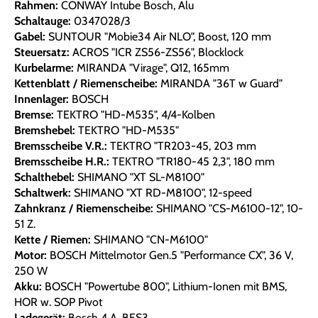
Rahmen:
CONWAY Intube Bosch, Alu
Schaltauge:
0347028/3
Gabel:
SUNTOUR "Mobie34 Air NLO", Boost, 120 mm
Steuersatz:
ACROS "ICR ZS56-ZS56", Blocklock
Kurbelarme:
MIRANDA "Virage", Q12, 165mm
Kettenblatt / Riemenscheibe:
MIRANDA "36T w Guard"
Innenlager:
BOSCH
Bremse:
TEKTRO "HD-M535", 4/4-Kolben
Bremshebel:
TEKTRO "HD-M535"
Bremsscheibe V.R.:
TEKTRO "TR203-45, 203 mm
Bremsscheibe H.R.:
TEKTRO "TR180-45 2,3", 180 mm
Schalthebel:
SHIMANO "XT SL-M8100"
Schaltwerk:
SHIMANO "XT RD-M8100", 12-speed
Zahnkranz / Riemenscheibe:
SHIMANO "CS-M6100-12", 10-
51 Z.
Kette / Riemen:
SHIMANO "CN-M6100"
Motor:
BOSCH Mittelmotor Gen.5 "Performance CX", 36 V,
250 W
Akku:
BOSCH "Powertube 800", Lithium-Ionen mit BMS,
HOR w. SOP Pivot
Ladegerät:
Bosch 4 A, BES3