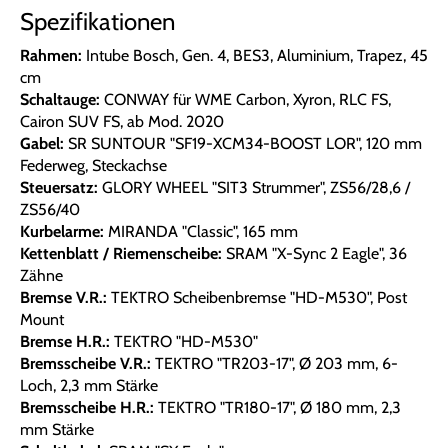
Spezifikationen
Rahmen:
Intube Bosch, Gen. 4, BES3, Aluminium, Trapez, 45
cm
Schaltauge:
CONWAY für WME Carbon, Xyron, RLC FS,
Cairon SUV FS, ab Mod. 2020
Gabel:
SR SUNTOUR "SF19-XCM34-BOOST LOR", 120 mm
Federweg, Steckachse
Steuersatz:
GLORY WHEEL "SIT3 Strummer", ZS56/28,6 /
ZS56/40
Kurbelarme:
MIRANDA "Classic", 165 mm
Kettenblatt / Riemenscheibe:
SRAM "X-Sync 2 Eagle", 36
Zähne
Bremse V.R.:
TEKTRO Scheibenbremse "HD-M530", Post
Mount
Bremse H.R.:
TEKTRO "HD-M530"
Bremsscheibe V.R.:
TEKTRO "TR203-17", Ø 203 mm, 6-
Loch, 2,3 mm Stärke
Bremsscheibe H.R.:
TEKTRO "TR180-17", Ø 180 mm, 2,3
mm Stärke