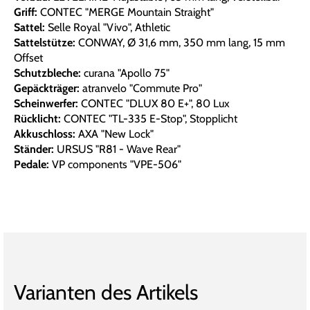
Griff:
CONTEC "MERGE Mountain Straight"
Sattel:
Selle Royal "Vivo", Athletic
Sattelstütze:
CONWAY, Ø 31,6 mm, 350 mm lang, 15 mm
Offset
Schutzbleche:
curana "Apollo 75"
Gepäckträger:
atranvelo "Commute Pro"
Scheinwerfer:
CONTEC "DLUX 80 E+", 80 Lux
Rücklicht:
CONTEC "TL-335 E-Stop", Stopplicht
Akkuschloss:
AXA "New Lock"
Ständer:
URSUS "R81 - Wave Rear"
Pedale:
VP components "VPE-506"
Varianten des Artikels