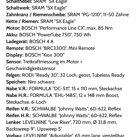
Schalthebel:
SRAM "SX Eagle"
Schaltwerk:
SRAM "SX Eagle"
Zahnkranz / Riemenscheibe:
SRAM "PG-1210", 11-50 Zähne
Kette / Riemen:
SRAM "SX Eagle"
Motor:
BOSCH "Performance Line CX", max. 85 Nm
Akku:
BOSCH "PowerTube 750", 750 Wh
Ladegerät:
BOSCH 4 A
Remote:
BOSCH "BRC3300", Mini Remote
Display:
BOSCH "Kiox 300"
Sensor:
Tretkraftmessung im Motor +
Geschwindigkeitssensor
Felgen:
RODI "Ready 30", 32 Loch, geöst, Tubeless Ready
Speichen:
Niro schwarz
Nabe V.R.:
FORMULA "DC-511", 15 x 110 mm, Steckachse
Nabe H.R.:
FORMULA "EHL-148S", 12 x 148 mm Boost,
Steckachse, 6-Loch
Reifen V.R.:
SCHWALBE "Johnny Watts", 60-622, Reflex
Reifen H.R.:
SCHWALBE "Johnny Watts", 60-622, Reflex
Lenker:
LEVELNINE "Low Riser", 720 mm, Ø 31,8 mm,
Backsweep 9°, Upsweep 5°
Vorbau:
LEVELNINE "Adjustable", 65 mm lang, verstellbar