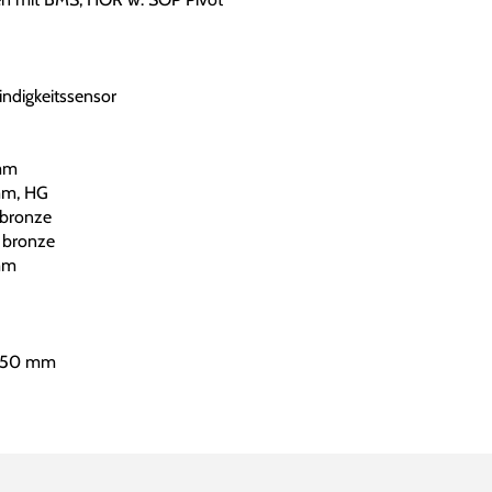
ndigkeitssensor
mm
mm, HG
 bronze
 bronze
mm
 350 mm