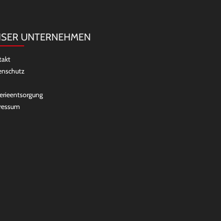
SER UNTERNEHMEN
takt
enschutz
erieentsorgung
ressum