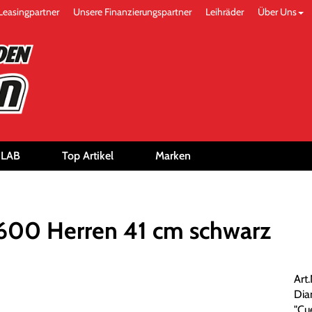
Leasingpartner
Unsere Finanzierungspartner
Leihräder
Über Uns
-LAB
Top Artikel
Marken
 600 Herren 41 cm schwarz
Art
Dia
"Cue