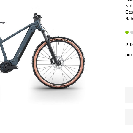
Far
Ges
Rah
2.
pro 