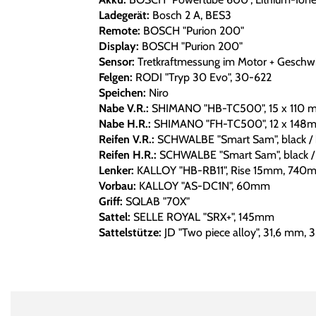
Ladegerät:
Bosch 2 A, BES3
Remote:
BOSCH "Purion 200"
Display:
BOSCH "Purion 200"
Sensor:
Tretkraftmessung im Motor + Geschwi
Felgen:
RODI "Tryp 30 Evo", 30-622
Speichen:
Niro
Nabe V.R.:
SHIMANO "HB-TC500", 15 x 110 
Nabe H.R.:
SHIMANO "FH-TC500", 12 x 148
Reifen V.R.:
SCHWALBE "Smart Sam", black /
Reifen H.R.:
SCHWALBE "Smart Sam", black /
Lenker:
KALLOY "HB-RB11", Rise 15mm, 740
Vorbau:
KALLOY "AS-DC1N", 60mm
Griff:
SQLAB "70X"
Sattel:
SELLE ROYAL "SRX+", 145mm
Sattelstütze:
JD "Two piece alloy", 31,6 mm,