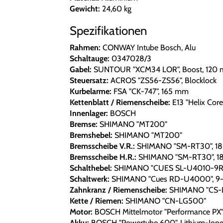
Gewicht:
24,60 kg
Spezifikationen
Rahmen:
CONWAY Intube Bosch, Alu
Schaltauge:
0347028/3
Gabel:
SUNTOUR "XCM34 LOR", Boost, 120
Steuersatz:
ACROS "ZS56-ZS56", Blocklock
Kurbelarme:
FSA "CK-747", 165 mm
Kettenblatt / Riemenscheibe:
E13 "Helix Core
Innenlager:
BOSCH
Bremse:
SHIMANO "MT200"
Bremshebel:
SHIMANO "MT200"
Bremsscheibe V.R.:
SHIMANO "SM-RT30", 1
Bremsscheibe H.R.:
SHIMANO "SM-RT30", 
Schalthebel:
SHIMANO "CUES SL-U4010-9R
Schaltwerk:
SHIMANO "Cues RD-U4000", 9-
Zahnkranz / Riemenscheibe:
SHIMANO "CS-LG
Kette / Riemen:
SHIMANO "CN-LG500"
Motor:
BOSCH Mittelmotor "Performance PX"
Akku:
BOSCH "Powertube 600", Lithium-Ione