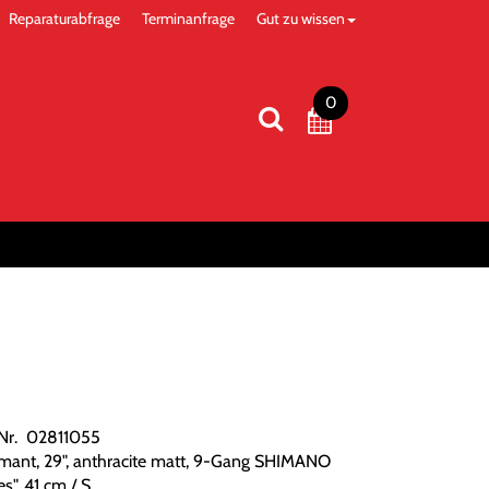
Reparaturabfrage
Terminanfrage
Gut zu wissen
0
.Nr. 02811055
mant, 29", anthracite matt, 9-Gang SHIMANO
s", 41 cm / S