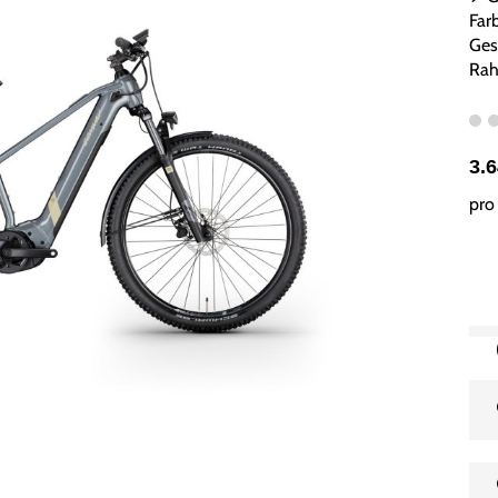
Far
Ges
Rah
3.
pro 