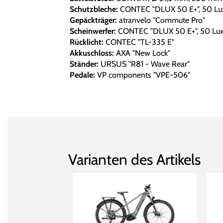
Schutzbleche:
CONTEC "DLUX 50 E+", 50 Lu
Gepäckträger:
atranvelo "Commute Pro"
Scheinwerfer:
CONTEC "DLUX 50 E+", 50 Lu
Rücklicht:
CONTEC "TL-335 E"
Akkuschloss:
AXA "New Lock"
Ständer:
URSUS "R81 - Wave Rear"
Pedale:
VP components "VPE-506"
Varianten des Artikels