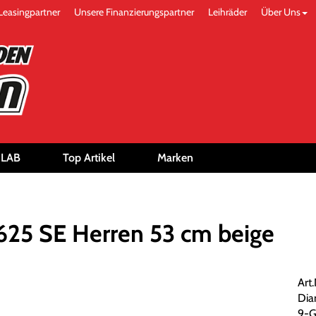
Leasingpartner
Unsere Finanzierungspartner
Leihräder
Über Uns
-LAB
Top Artikel
Marken
625 SE Herren 53 cm beige
Art
Dia
9-G