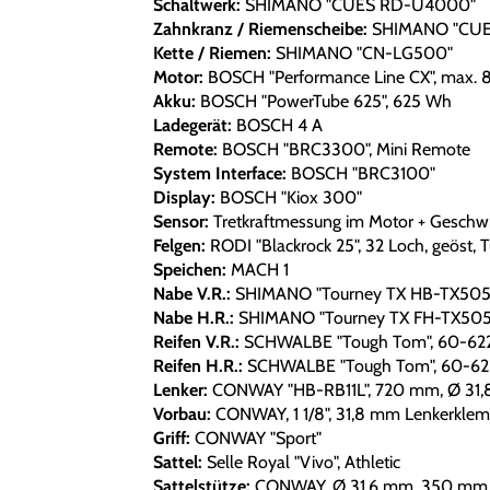
Schaltwerk:
SHIMANO "CUES RD-U4000"
Zahnkranz / Riemenscheibe:
SHIMANO "CUES
Kette / Riemen:
SHIMANO "CN-LG500"
Motor:
BOSCH "Performance Line CX", max.
Akku:
BOSCH "PowerTube 625", 625 Wh
Ladegerät:
BOSCH 4 A
Remote:
BOSCH "BRC3300", Mini Remote
System Interface:
BOSCH "BRC3100"
Display:
BOSCH "Kiox 300"
Sensor:
Tretkraftmessung im Motor + Geschwi
Felgen:
RODI "Blackrock 25", 32 Loch, geöst, 
Speichen:
MACH 1
Nabe V.R.:
SHIMANO "Tourney TX HB-TX505", 
Nabe H.R.:
SHIMANO "Tourney TX FH-TX505", 
Reifen V.R.:
SCHWALBE "Tough Tom", 60-62
Reifen H.R.:
SCHWALBE "Tough Tom", 60-62
Lenker:
CONWAY "HB-RB11L", 720 mm, Ø 31,8
Vorbau:
CONWAY, 1 1/8", 31,8 mm Lenkerklem
Griff:
CONWAY "Sport"
Sattel:
Selle Royal "Vivo", Athletic
Sattelstütze:
CONWAY, Ø 31,6 mm, 350 mm l