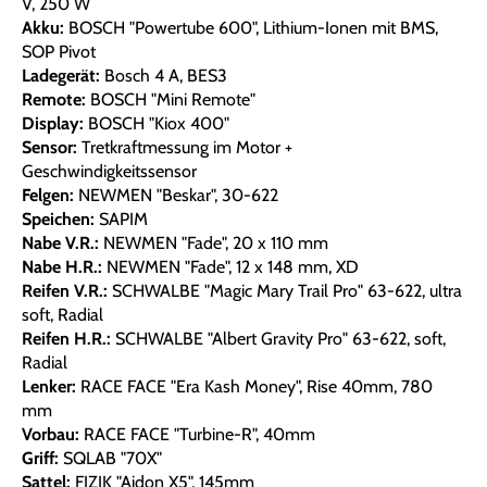
V, 250 W
Akku:
BOSCH "Powertube 600", Lithium-Ionen mit BMS,
SOP Pivot
Ladegerät:
Bosch 4 A, BES3
Remote:
BOSCH "Mini Remote"
Display:
BOSCH "Kiox 400"
Sensor:
Tretkraftmessung im Motor +
Geschwindigkeitssensor
Felgen:
NEWMEN "Beskar", 30-622
Speichen:
SAPIM
Nabe V.R.:
NEWMEN "Fade", 20 x 110 mm
Nabe H.R.:
NEWMEN "Fade", 12 x 148 mm, XD
Reifen V.R.:
SCHWALBE "Magic Mary Trail Pro" 63-622, ultra
soft, Radial
Reifen H.R.:
SCHWALBE "Albert Gravity Pro" 63-622, soft,
Radial
Lenker:
RACE FACE "Era Kash Money", Rise 40mm, 780
mm
Vorbau:
RACE FACE "Turbine-R", 40mm
Griff:
SQLAB "70X"
Sattel:
FIZIK "Aidon X5", 145mm