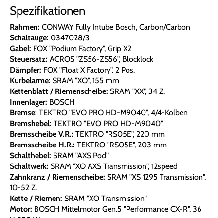
Spezifikationen
Rahmen:
CONWAY Fully Intube Bosch, Carbon/Carbon
Schaltauge:
0347028/3
Gabel:
FOX "Podium Factory", Grip X2
Steuersatz:
ACROS "ZS56-ZS56", Blocklock
Dämpfer:
FOX "Float X Factory", 2 Pos.
Kurbelarme:
SRAM "XO", 155 mm
Kettenblatt / Riemenscheibe:
SRAM "XX", 34 Z.
Innenlager:
BOSCH
Bremse:
TEKTRO "EVO PRO HD-M9040", 4/4-Kolben
Bremshebel:
TEKTRO "EVO PRO HD-M9040"
Bremsscheibe V.R.:
TEKTRO "RS05E", 220 mm
Bremsscheibe H.R.:
TEKTRO "RS05E", 203 mm
Schalthebel:
SRAM "AXS Pod"
Schaltwerk:
SRAM "XO AXS Transmission", 12speed
Zahnkranz / Riemenscheibe:
SRAM "XS 1295 Transmission",
10-52 Z.
Kette / Riemen:
SRAM "XO Transmission"
Motor:
BOSCH Mittelmotor Gen.5 "Performance CX-R", 36