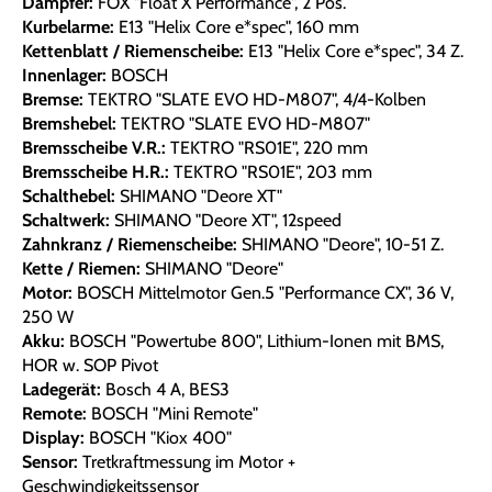
Dämpfer:
FOX "Float X Performance", 2 Pos.
Kurbelarme:
E13 "Helix Core e*spec", 160 mm
Kettenblatt / Riemenscheibe:
E13 "Helix Core e*spec", 34 Z.
Innenlager:
BOSCH
Bremse:
TEKTRO "SLATE EVO HD-M807", 4/4-Kolben
Bremshebel:
TEKTRO "SLATE EVO HD-M807"
Bremsscheibe V.R.:
TEKTRO "RS01E", 220 mm
Bremsscheibe H.R.:
TEKTRO "RS01E", 203 mm
Schalthebel:
SHIMANO "Deore XT"
Schaltwerk:
SHIMANO "Deore XT", 12speed
Zahnkranz / Riemenscheibe:
SHIMANO "Deore", 10-51 Z.
Kette / Riemen:
SHIMANO "Deore"
Motor:
BOSCH Mittelmotor Gen.5 "Performance CX", 36 V,
250 W
Akku:
BOSCH "Powertube 800", Lithium-Ionen mit BMS,
HOR w. SOP Pivot
Ladegerät:
Bosch 4 A, BES3
Remote:
BOSCH "Mini Remote"
Display:
BOSCH "Kiox 400"
Sensor:
Tretkraftmessung im Motor +
Geschwindigkeitssensor