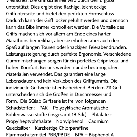
Vielfaches. Die Griffsicherheit wird durch den Ergobar
unterstützt. Dies ergibt eine flächige, leicht eckige
Griffunterseite und bietet den perfekten Formschluss.
Dadurch kann der Griff locker geführt werden und dennoch
kann das Bike immer kontrolliert werden. Die Vorteile des
Griffs machen sich vor allem am Ende eines harten
Marathons bemerkbar, aber sie erhöhen aber auch den
Spaß auf langen Touren oder knackigen Feierabendrunden.
Leistungssteigerung durch perfekte Ergonomie. Verschiedene
Gummimischungen sorgen für ein perfektes Gripniveau und
hohen Komfort. Bei uns werden nur die bestmöglichen
Materialien verwendet. Das garantiert eine lange
Lebensdauer und kein Verkleben des Griffgummis. Die
individuelle Griffweite ist entscheidend. Bei dem 711 Griff
unterscheiden sich die Größen in Durchmesser und
Form. Die SQlab Griffserie ist frei von folgenden
Schadstoffen: PAK – Polyzyklische Aromatische
Kohlenwasserstoffe (insgesamt 18 Stk.) Phtalate +
Propylheptyphthalate Nonylphenol Cadmium
Quecksilber Kurzkettige Chlorparaffine
Flammschutzmittel PBB/PBDE BPA – Bisphenol A