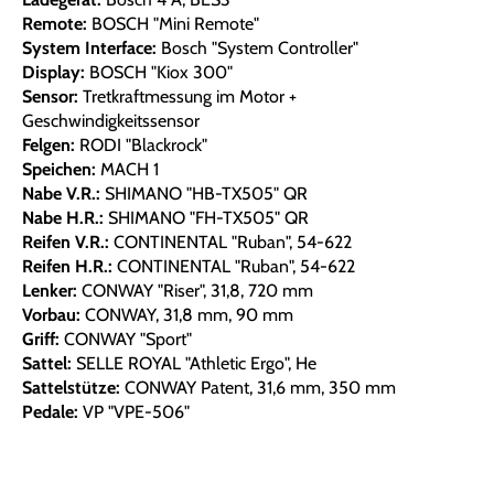
Remote:
BOSCH "Mini Remote"
System Interface:
Bosch "System Controller"
Display:
BOSCH "Kiox 300"
Sensor:
Tretkraftmessung im Motor +
Geschwindigkeitssensor
Felgen:
RODI "Blackrock"
Speichen:
MACH 1
Nabe V.R.:
SHIMANO "HB-TX505" QR
Nabe H.R.:
SHIMANO "FH-TX505" QR
Reifen V.R.:
CONTINENTAL "Ruban", 54-622
Reifen H.R.:
CONTINENTAL "Ruban", 54-622
Lenker:
CONWAY "Riser", 31,8, 720 mm
Vorbau:
CONWAY, 31,8 mm, 90 mm
Griff:
CONWAY "Sport"
Sattel:
SELLE ROYAL "Athletic Ergo", He
Sattelstütze:
CONWAY Patent, 31,6 mm, 350 mm
Pedale:
VP "VPE-506"