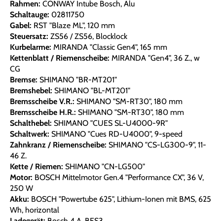
Rahmen:
CONWAY Intube Bosch, Alu
Schaltauge:
02811750
Gabel:
RST "Blaze ML", 120 mm
Steuersatz:
ZS56 / ZS56, Blocklock
Kurbelarme:
MIRANDA "Classic Gen4", 165 mm
Kettenblatt / Riemenscheibe:
MIRANDA "Gen4", 36 Z., w
CG
Bremse:
SHIMANO "BR-MT201"
Bremshebel:
SHIMANO "BL-MT201"
Bremsscheibe V.R.:
SHIMANO "SM-RT30", 180 mm
Bremsscheibe H.R.:
SHIMANO "SM-RT30", 180 mm
Schalthebel:
SHIMANO "CUES SL-U4000-9R"
Schaltwerk:
SHIMANO "Cues RD-U4000", 9-speed
Zahnkranz / Riemenscheibe:
SHIMANO "CS-LG300-9", 11-
46 Z.
Kette / Riemen:
SHIMANO "CN-LG500"
Motor:
BOSCH Mittelmotor Gen.4 "Performance CX", 36 V,
250 W
Akku:
BOSCH "Powertube 625", Lithium-Ionen mit BMS, 625
Wh, horizontal
Ladegerät:
Bosch 4 A, BES3