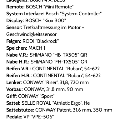
Remote:
BOSCH "Mini Remote"
System Interface:
Bosch "System Controller"
Display:
BOSCH "Kiox 300"
Sensor:
Tretkraftmessung im Motor +
Geschwindigkeitssensor
Felgen:
RODI "Blackrock"
Speichen:
MACH 1
Nabe V.R.:
SHIMANO "HB-TX505" QR
Nabe H.R.:
SHIMANO "FH-TX505" QR
Reifen V.R.:
CONTINENTAL "Ruban", 54-622
Reifen H.R.:
CONTINENTAL "Ruban", 54-622
Lenker:
CONWAY "Riser", 31,8, 720 mm
Vorbau:
CONWAY, 31,8 mm, 90 mm
Griff:
CONWAY "Sport"
Sattel:
SELLE ROYAL "Athletic Ergo", He
Sattelstütze:
CONWAY Patent, 31,6 mm, 350 mm
Pedale:
VP "VPE-506"