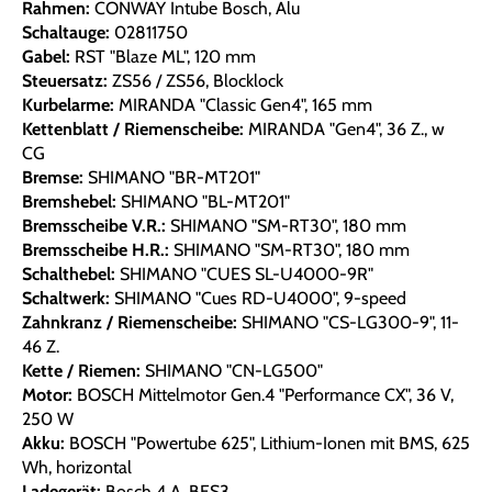
Rahmen:
CONWAY Intube Bosch, Alu
Schaltauge:
02811750
Gabel:
RST "Blaze ML", 120 mm
Steuersatz:
ZS56 / ZS56, Blocklock
Kurbelarme:
MIRANDA "Classic Gen4", 165 mm
Kettenblatt / Riemenscheibe:
MIRANDA "Gen4", 36 Z., w
CG
Bremse:
SHIMANO "BR-MT201"
Bremshebel:
SHIMANO "BL-MT201"
Bremsscheibe V.R.:
SHIMANO "SM-RT30", 180 mm
Bremsscheibe H.R.:
SHIMANO "SM-RT30", 180 mm
Schalthebel:
SHIMANO "CUES SL-U4000-9R"
Schaltwerk:
SHIMANO "Cues RD-U4000", 9-speed
Zahnkranz / Riemenscheibe:
SHIMANO "CS-LG300-9", 11-
46 Z.
Kette / Riemen:
SHIMANO "CN-LG500"
Motor:
BOSCH Mittelmotor Gen.4 "Performance CX", 36 V,
250 W
Akku:
BOSCH "Powertube 625", Lithium-Ionen mit BMS, 625
Wh, horizontal
Ladegerät:
Bosch 4 A, BES3